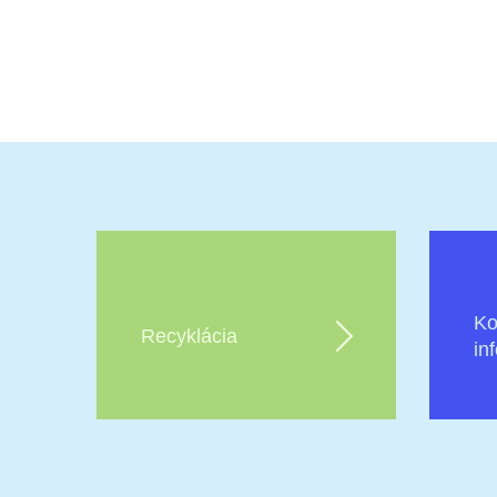
Ko
Recyklácia
in