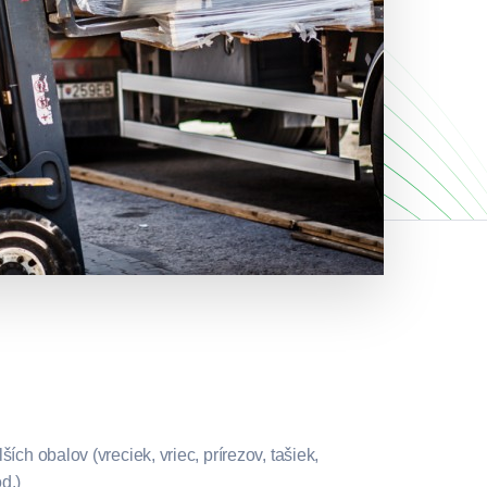
ích obalov (vreciek, vriec, prírezov, tašiek,
d.)