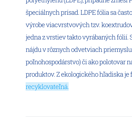
špeciálnych prísad. LDPE fólia sa často
výrobe viacvrstvových tzv. koextrudov
jedna z vrstiev takto vyrábaných fólií. S
nájdu v rôznych odvetviach priemyslu 
poľnohospodárstvo) či ako polotovar n
produktov. Z ekologického hľadiska je 
recyklovateľná.