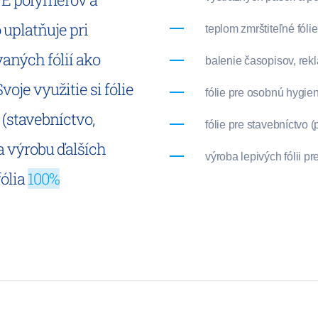
 uplatňuje pri
teplom zmrštiteľné fóli
aných fólií ako
balenie časopisov, rek
voje využitie si fólie
fólie pre osobnú hygie
(stavebníctvo,
fólie pre stavebníctvo 
a výrobu ďalších
výroba lepivých fólii p
fólia
100%