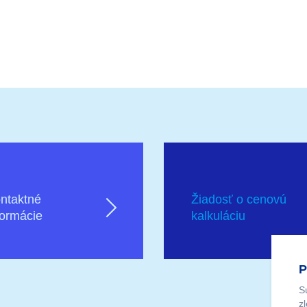
ntaktné
Žiadosť o cenovú
formácie
kalkuláciu
P
S
z