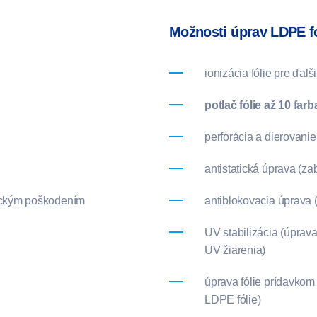
Možnosti úprav LDPE fó
ionizácia fólie pre ďalš
potlač fólie až 10 far
perforácia a dierovanie
antistatická úprava (zab
ickým poškodením
antiblokovacia úprava (
UV stabilizácia (úprav
UV žiarenia)
úprava fólie prídavkom
LDPE fólie)