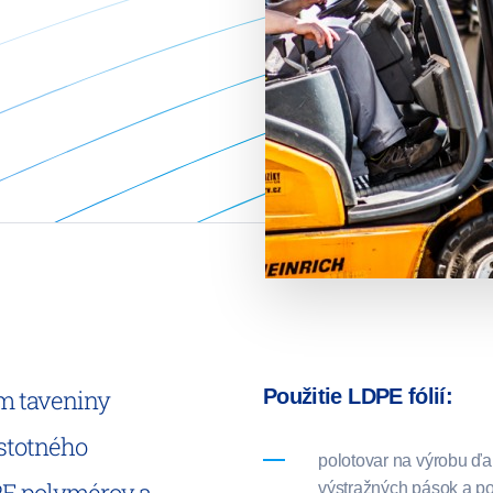
ím taveniny
Použitie LDPE fólií:
stotného
polotovar na výrobu ďalš
PE polymérov a
výstražných pások a po