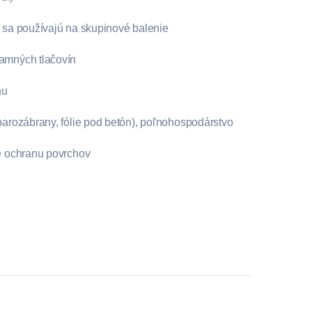
e sa používajú na skupinové balenie
lamných tlačovín
nu
(parozábrany, fólie pod betón), poľnohospodárstvo
re ochranu povrchov