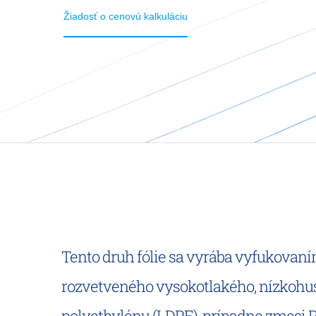
Žiadosť o cenovú kalkuláciu
Tento druh fólie sa vyrába vyfukovan
rozvetveného vysokotlakého, nízkohu
polyethylénu (LDPE), prípadne zmesi 