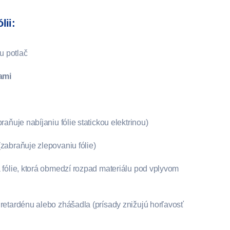
lii:
iu potlač
bami
raňuje nabíjaniu fólie statickou elektrinou)
zabraňuje zlepovaniu fólie)
a fólie, ktorá obmedzí rozpad materiálu pod vplyvom
 retardénu alebo zhášadla (prísady znižujú horľavosť