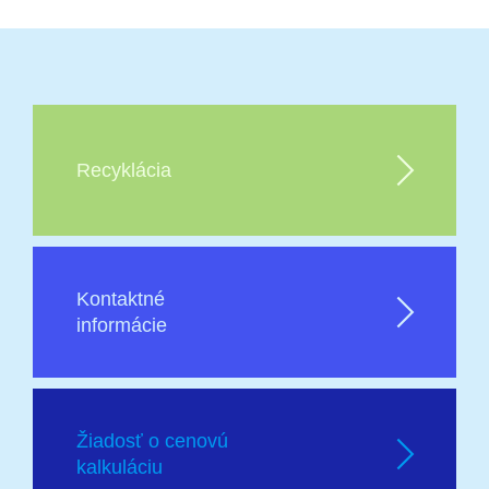
Recyklácia
Kontaktné
informácie
Žiadosť o cenovú
kalkuláciu