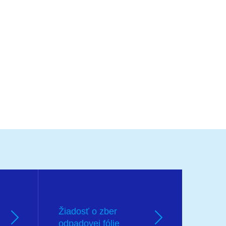
Žiadosť o zber
odpadovej fólie