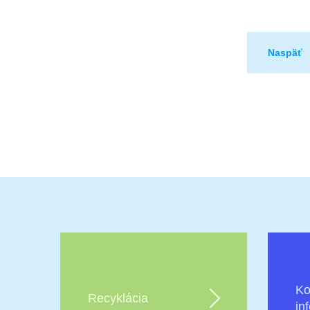
Naspäť
Ko
Recyklácia
in