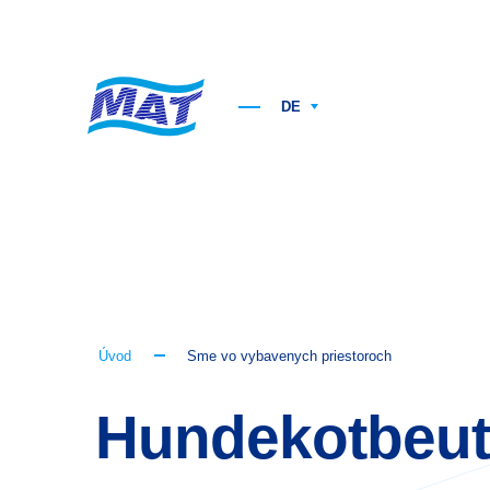
DE
Úvod
Sme vo vybavenych priestoroch
Hundekotbeut