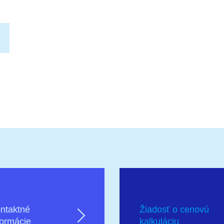
ntaktné
Žiadosť o cenovú
formácie
kalkuláciu