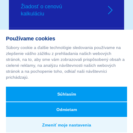
Žiadosť o cenovú
kalkuláciu
Používame cookies
Žiadosť o zber
Súbory cookie a ďalšie technológie sledovania používame na
odpadovej fólie
zlepšenie vášho zážitku z prehliadania našich webových
stránok, na to, aby sme vám zobrazovali prispôsobený obsah a
cielené reklamy, na analýzu návštevnosti našich webových
stránok a na pochopenie toho, odkiaľ naši návštevníci
prichádzajú.
Súhlasím
© Copyright 2022 MAT obaly, s.r.o
Odmietam
Webstránku zabalilo Art4web
Zmeniť moje nastavenia